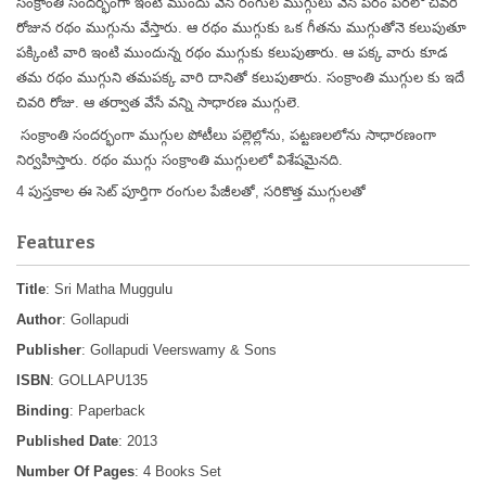
సంక్రాంతి సందర్భంగా ఇంటి ముందు వేసె రంగుల ముగ్గులు వేసె పరం పరలో చివరి
రోజున రథం ముగ్గును వేస్తారు. ఆ రథం ముగ్గుకు ఒక గీతను ముగ్గుతోనె కలుపుతూ
పక్కింటి వారి ఇంటి ముందున్న రథం ముగ్గుకు కలుపుతారు. ఆ పక్క వారు కూడ
తమ రథం ముగ్గుని తమపక్క వారి దానితో కలుపుతారు. సంక్రాంతి ముగ్గుల కు ఇదే
చివరి రోజు. ఆ తర్వాత వేసే వన్ని సాధారణ ముగ్గులె.
సంక్రాంతి సందర్భంగా ముగ్గుల పోటీలు పల్లెల్లోను, పట్టణలలోను సాధారణంగా
నిర్వహిస్తారు. రథం ముగ్గు సంక్రాంతి ముగ్గులలో విశేషమైనది.
4 పుస్తకాల ఈ సెట్ పూర్తిగా రంగుల పేజీలతో, సరికొత్త ముగ్గులతో
Features
Title
: Sri Matha Muggulu
Author
: Gollapudi
Publisher
: Gollapudi Veerswamy & Sons
ISBN
: GOLLAPU135
Binding
: Paperback
Published Date
: 2013
Number Of Pages
: 4 Books Set