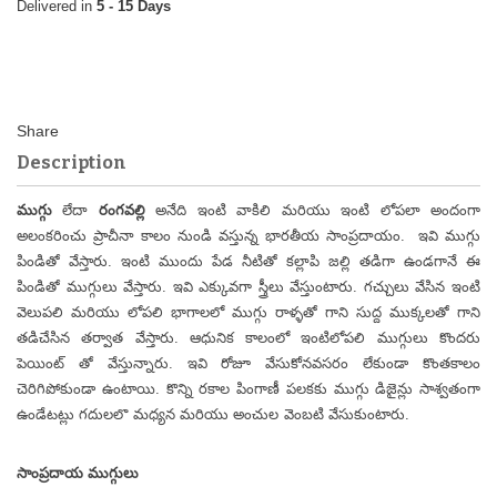
5 - 15 Days
Description
ముగ్గు
లేదా
రంగవల్లి
అనేది ఇంటి వాకిలి మరియు ఇంటి లోపలా అందంగా
అలంకరించు ప్రాచీనా కాలం నుండి వస్తున్న భారతీయ సాంప్రదాయం.
ఇవి ముగ్గు
పిండితో వేస్తారు. ఇంటి ముందు పేడ నీటితో కల్లాపి జల్లి తడిగా ఉండగానే ఈ
పిండితో ముగ్గులు వేస్తారు. ఇవి ఎక్కువగా స్త్రీలు వేస్తుంటారు. గచ్చులు వేసిన ఇంటి
వెలుపలి మరియు లోపలి భాగాలలో ముగ్గు రాళ్ళతో గాని సుద్ద ముక్కలతో గాని
తడిచేసిన తర్వాత వేస్తారు.
ఆధునిక కాలంలో ఇంటిలోపలి ముగ్గులు కొందరు
పెయింట్ తో వేస్తున్నారు. ఇవి రోజూ వేసుకోనవసరం లేకుండా కొంతకాలం
చెరిగిపోకుండా ఉంటాయి. కొన్ని రకాల పింగాణీ పలకకు ముగ్గు డిజైన్లు సాశ్వతంగా
ఉండేటట్లు గదులలొ మధ్యన మరియు అంచుల వెంబటి వేసుకుంటారు.
సాంప్రదాయ ముగ్గులు