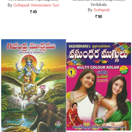
Vedukalu
By
Gollapudi Veeraswami Son
By
Gollapudi
45
Rs.
90
Rs.