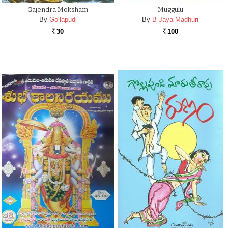
Gajendra Moksham
Muggulu
By
Gollapudi
By
B Jaya Madhuri
30
100
Rs.
Rs.