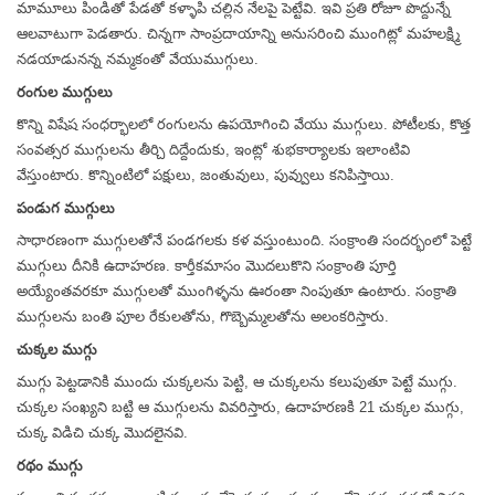
మామూలు పిండితో పేడతో కళ్ళాపి చల్లిన నేలపై పెట్టేవి. ఇవి ప్రతి రోజూ పొద్దున్నే
ఆలవాటుగా పెడతారు. చిన్నగా సాంప్రదాయాన్ని అనుసరించి ముంగిట్లో మహలక్ష్మి
నడయాడునన్న నమ్మకంతో వేయుముగ్గులు.
రంగుల ముగ్గులు
కొన్ని విషేష సంధర్భాలలో రంగులను ఉపయోగించి వేయు ముగ్గులు. పోటీలకు, కొత్త
సంవత్సర ముగ్గులను తీర్చి దిద్దేందుకు, ఇంట్లో శుభకార్యాలకు ఇలాంటివి
వేస్తుంటారు. కొన్నింటిలో పక్షులు, జంతువులు, పువ్వులు కనిపిస్తాయి.
పండుగ ముగ్గులు
సాధారణంగా ముగ్గులతోనే పండగలకు కళ వస్తుంటుంది. సంక్రాంతి సందర్భంలో పెట్టే
ముగ్గులు దీనికి ఉదాహరణ. కార్తీకమాసం మొదలుకొని సంక్రాంతి పూర్తి
అయ్యేంతవరకూ ముగ్గులతో ముంగిళ్ళను ఊరంతా నింపుతూ ఉంటారు. సంక్రాతి
ముగ్గులను బంతి పూల రేకులతోను,
గొబ్బెమ్మలతోను
అలంకరిస్తారు.
చుక్కల ముగ్గు
ముగ్గు పెట్టడానికి ముందు చుక్కలను పెట్టి, ఆ చుక్కలను కలుపుతూ పెట్టే ముగ్గు.
చుక్కల సంఖ్యని బట్టి ఆ ముగ్గులను వివరిస్తారు, ఉదాహరణకి 21 చుక్కల ముగ్గు,
చుక్క విడిచి చుక్క మొదలైనవి.
రథం ముగ్గు