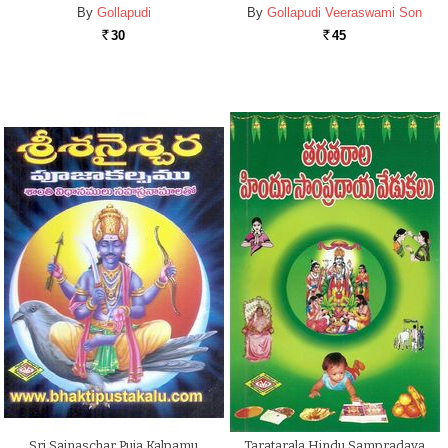
By
Gollapudi
By
Gollapudi Veeraswami Son
30
45
Rs.
Rs.
Sri Sainaschar Puja Kalpamu
Taratarala Hindu Sampradaya