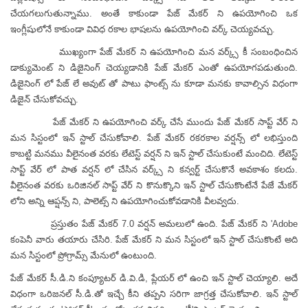
చేయగలుగుతున్నాము. అంతే కాకుండా పేజ్ మేకర్ ని ఉపయోగించి ఒక
ఇంగ్లీషులోనే కాకుండా వివిధ రకాల భాషలను ఉపయోగించి వర్క్ చెయ్యవచ్చు.
ముఖ్యంగా పేజ్ మేకర్ ని ఉపయోగించి మన వర్క్స్ కీ సంబంధించిన
డాక్యుమెంట్ ని డిజైనింగ్ చెయ్యడానికి పేజ్ మేకర్ ఎంతో ఉపయోగపడుతుంది.
డిజైనింగ్ లో పేజ్ లే అవుట్ తో పాటు ఫాంట్స్ ను కూడా మనకు కావాల్సిన విధంగా
డిజైన్ చేసుకోవచ్చు.
పేజ్ మేకర్ ని ఉపయోగించి వర్క్ చేసే ముందు పేజ్ మేకర్ సాప్ట్ వేర్ ని
మన సిస్టంలో ఇన్ స్టాల్ చేసుకోవాలి. పేజ్ మేకర్ రకరకాల వర్షన్స్ లో లభిస్తుంది
కాబట్టి మనము వీలైనంత వరకు లేటెస్ట్ వర్షన్ ని ఇన్ స్టాల్ చేసుకుంటే మంచిది. లేటెస్ట్
సాప్ట్ వేర్ లో పాత వర్షన్ లో చేసిన వర్క్స్ ని కన్వర్ట్ చేసుకొనే అవకాశం కలదు.
వీలైనంత వరకు ఒరిజినల్ సాప్ట్ వేర్ ని కొనుక్కొని ఇన్ స్టాల్ చేసుకొంటేనే పేజే మేకర్
లోని అన్ని ఆప్షన్స్ ని, పాలెట్స్ ని ఉపయోగించుకోవడానికి వీలవ్వదు.
ప్రస్తుతం పేజ్ మేకర్ 7.0 వర్షన్ అమలులో ఉంది. పేజ్ మేకర్ ని 'Adobe
కంపెనీ వారు తయారు చేసిరి. పేజ్ మేకర్ ని మన సిస్టంలో ఇన్ స్టాల్ చేసుకొంటే అది
మన సిస్టంలో ప్రోగ్రామ్స్ మేనులో ఉంటుంది.
పేజ్ మేకర్ సీ.డి.ని కంప్యూటర్ డి.వి.డి, ప్లేయర్ లో ఉంచి ఇన్ స్టాల్ చెయ్యాలి. అదే
విధంగా ఒరిజనల్ సీ.డి.తో ఇచ్చే కీని తప్పని సరిగా జాగ్రత్త చేసుకోవాలి. ఇన్ స్టాల్