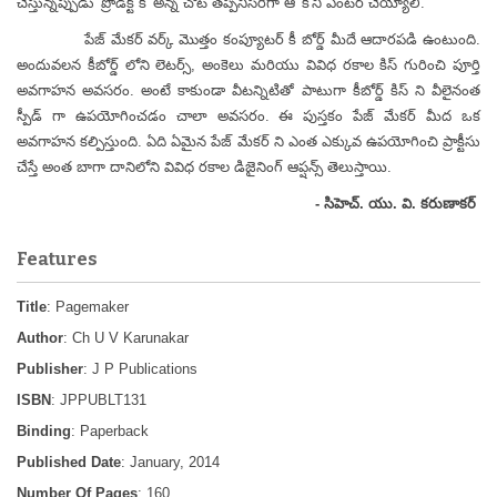
చేస్తున్నప్పుడు 'ప్రోడక్ట్ కీ' అన్న చోట తప్పనిసరిగా ఆ 'కీ'ని ఎంటర్ చెయ్యాలి.
పేజ్ మేకర్ వర్క్ మొత్తం కంప్యూటర్ కీ బోర్డ్ మీదే ఆదారపడి ఉంటుంది.
అందువలన కీబోర్డ్ లోని లెటర్స్, అంకెలు మరియు వివిధ రకాల కిస్ గురించి పూర్తి
అవగాహన అవసరం. అంటే కాకుండా వీటన్నిటితో పాటుగా కీబోర్డ్ కిస్ ని వీలైనంత
స్పీడ్ గా ఉపయోగించడం చాలా అవసరం. ఈ పుస్తకం పేజ్ మేకర్ మీద ఒక
అవగాహన కల్పిస్తుంది. ఏది ఏమైన పేజ్ మేకర్ ని ఎంత ఎక్కువ ఉపయోగించి ప్రాక్టీసు
చేస్తే అంత బాగా దానిలోని వివిధ రకాల డిజైనింగ్ ఆప్షన్స్ తెలుస్తాయి.
- సిహెచ్. యు. వి. కరుణాకర్
Features
Title
: Pagemaker
Author
: Ch U V Karunakar
Publisher
: J P Publications
ISBN
: JPPUBLT131
Binding
: Paperback
Published Date
: January, 2014
Number Of Pages
: 160