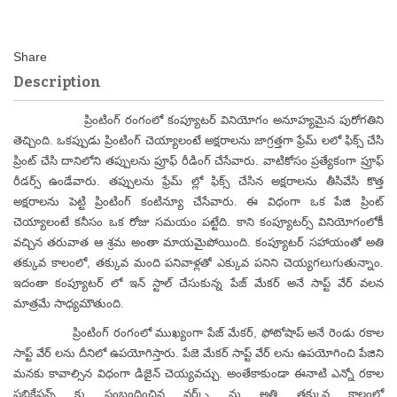
Description
ప్రింటింగ్ రంగంలో కంప్యూటర్ వినియోగం అనూహ్యమైన పురోగతిని
తెచ్చింది. ఒకప్పుడు ప్రింటింగ్ చెయ్యాలంటే అక్షరాలను జాగ్రత్తగా ఫ్రేమ్ లలో ఫిక్స్ చేసి
ప్రింట్ చేసి దానిలోని తప్పులను ప్రూఫ్ రీడింగ్ చేసేవారు. వాటికోసం ప్రత్యేకంగా ప్రూఫ్
రీడర్స్ ఉండేవారు. తప్పులను ఫ్రేమ్ ల్లో ఫిక్స్ చేసిన అక్షరాలను తీసివేసి కొత్త
అక్షరాలను పెట్టి ప్రింటింగ్ కంటిన్యూ చేసేవారు. ఈ విధంగా ఒక పేజి ప్రింట్
చెయ్యాలంటే కనీసం ఒక రోజు సమయం పట్టేది. కాని కంప్యూటర్స్ వినియోగంలోకీ
వచ్చిన తరువాత ఆ శ్రమ అంతా మాయమైపోయింది. కంప్యూటర్ సహాయంతో అతి
తక్కువ కాలంలో, తక్కువ మంది పనివాళ్లతో ఎక్కువ పనిని చెయ్యగలుగుతున్నాం.
ఇదంతా కంప్యూటర్ లో ఇన్ స్టాల్ చేసుకున్న పేజ్ మేకర్ అనే సాప్ట్ వేర్ వలన
మాత్రమే సాధ్యమౌతుంది.
ప్రింటింగ్ రంగంలో ముఖ్యంగా పేజ్ మేకర్, ఫోటోషాప్ అనే రెండు రకాల
సాప్ట్ వేర్ లను దీనిలో ఉపయోగిస్తారు. పేజె మేకర్ సాప్ట్ వేర్ లను ఉపయోగించి పేజిని
మనకు కావాల్సిన విధంగా డిజైన్ చెయ్యవచ్చు. అంతేకాకుండా ఈనాటి ఎన్నో రకాల
పబ్లికేషన్స్ కు సంబంధించిన వర్క్స్ ను అతి తక్కువ కాలంలో