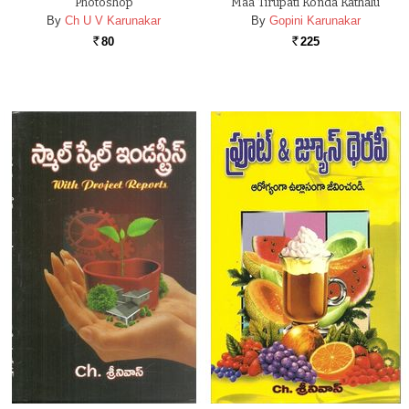
Photoshop
Maa Tirupati Konda Kathalu
By
Ch U V Karunakar
By
Gopini Karunakar
80
225
Rs.
Rs.