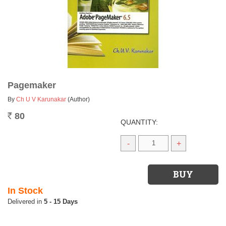
Pagemaker
By
Ch U V Karunakar
(Author)
80
Rs.
QUANTITY:
-
+
In Stock
5 - 15 Days