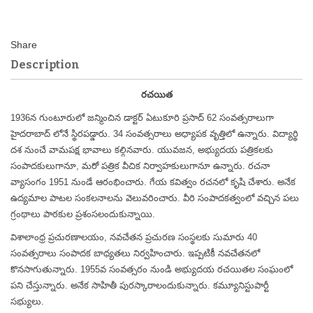
Description
రచయిత
1936న గుంటూరులో జన్మించిన డాక్టర్ ఏటుకూరి ప్రసాద్ 62 సంవత్సరాలుగా
హైదరాబాద్ లోనే స్థిరపడ్డారు. 34 సంవత్సరాలు అధ్యాపక వృత్తిలో ఉన్నారు. విద్యార్థి
దశ నుంచే వామపక్ష భావాలు కల్గినవారు. యువజన, అభ్యుదయ పత్రికలకు
సంపాదకులుగానూ, మరో పత్రిక వీచిక నిర్వాహకులుగానూ ఉన్నారు. రచనా
వ్యాసంగం 1951 నుండే ఆరంభించారు. గేయ కవిత్వం రచనలో కృషి చేశారు. అనేక
ఉద్యమాల పాటల సంకలనాలను వెలువరించారు. వీరి సంపాదకత్వంలో వచ్చిన పలు
గ్రంథాలు పాఠకుల ప్రశంసలందుకున్నాయి.
విశాలాంధ్ర ప్రచురణాలయం, నవచేతన ప్రచురణ సంస్థలకు సుమారు 40
సంవత్సరాలు సంపాదక బాధ్యతలు నిర్వహించారు. ఇప్పటికీ నవచేతనలో
కొనసాగుతున్నారు. 1955వ సంవత్సరం నుండి అభ్యుదయ రచయితల సంఘంలో
పని చేస్తున్నారు. అనేక సాహితీ పురస్కారాలందుకున్నారు. కమ్యూనిస్టుపార్టీ
సభ్యులు.