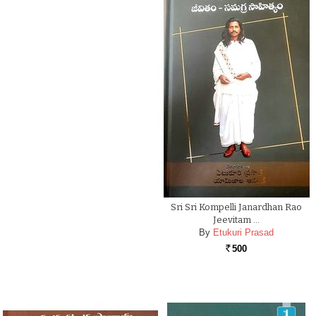
Sri Sri Kompelli Janardhan Rao
Jeevitam …
By
Etukuri Prasad
500
Rs.