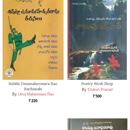
Sishtla Umamaheswara Rao
Poetry Work Shop
Rachanalu
By
Etukuri Prasad
By
Uma Maheswara Rao
500
Rs.
220
Rs.