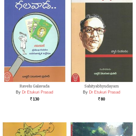
Ravelu Galavada
Sahityabhyudayam
By
Dr Etukuri Prasad
By
Dr Etukuri Prasad
130
80
Rs.
Rs.